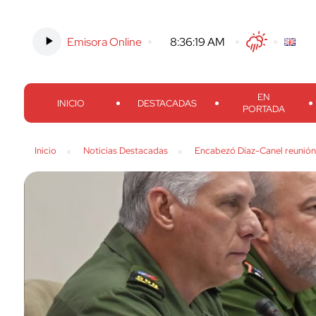
Emisora Online
-
8:36:20 AM
Twitter
Facebook
Threads
Inst
EN
INICIO
DESTACADAS
PORTADA
Inicio
Noticias Destacadas
Encabezó Díaz-Canel reunión