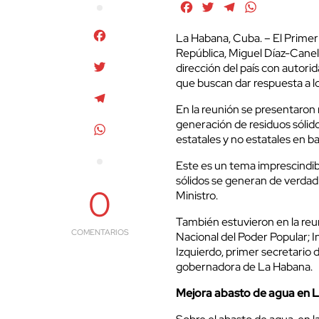
Facebook
Twitter
Telegram
WhatsApp
Facebook
La Habana, Cuba. – El Primer
República, Miguel Díaz-Canel
Twitter
dirección del país con autorid
que buscan dar respuesta a l
Telegram
En la reunión se presentaron 
generación de residuos sóli
WhatsApp
estatales y no estatales en b
Este es un tema imprescindi
sólidos se generan de verdad
0
Ministro.
También estuvieron en la reu
COMENTARIOS
Nacional del Poder Popular; 
Izquierdo, primer secretario 
gobernadora de La Habana.
Mejora abasto de agua en 