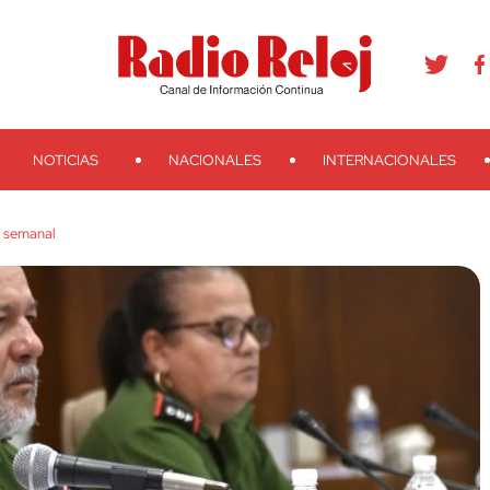
agram
Youtube
Telegram
Teveo
Ivoox
RSS
Search
NOTICIAS
NACIONALES
INTERNACIONALES
 semanal