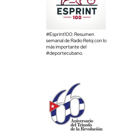
#Esprint100: Resumen
semanal de Radio Reloj con lo
más importante del
#deportecubano.