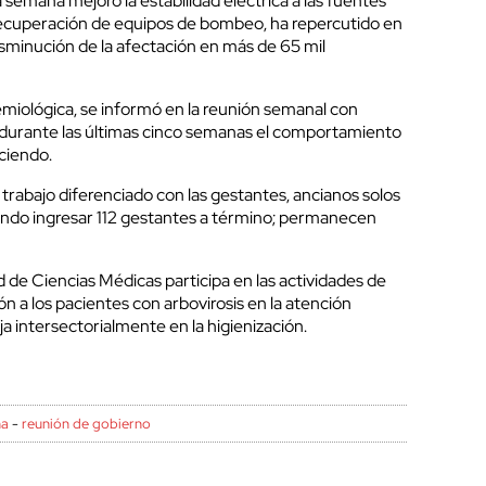
a semana mejoró la estabilidad eléctrica a las fuentes
a recuperación de equipos de bombeo, ha repercutido en
isminución de la afectación en más de 65 mil
emiológica, se informó en la reunión semanal con
e durante las últimas cinco semanas el comportamiento
eciendo.
trabajo diferenciado con las gestantes, ancianos solos
ando ingresar 112 gestantes a término; permanecen
 de Ciencias Médicas participa en las actividades de
ión a los pacientes con arbovirosis en la atención
aja intersectorialmente en la higienización.
na
-
reunión de gobierno