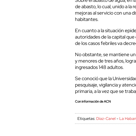
Sobre el abasto de agua, en l
de abasto, lo cual, unido a l
mejoras al servicio con una d
habitantes.
En cuanto a la situación epid
autoridades de la capital qu
de los casos febriles va decr
No obstante, se mantiene un 
y menores de tres años, logr
ingresados 148 adultos.
Se conoció que la Universidad
pesquisaje, vigilancia y atenc
primaria, a la vez que se trab
Con información de ACN
Etiquetas:
Díaz-Canel
-
La Haba