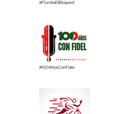
¡#TumbaElBloqueo!
#100AñosConFidel