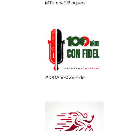
¡#TumbaElBloqueo!
#100AñosConFidel