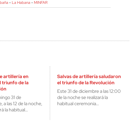
abaña
-
La Habana
-
MINFAR
 artillería en
Salvas de artillería saludaron
 triunfo de la
el triunfo de la Revolución
ión
Este 31 de diciembre a las 12:00
ingo 31 de
de la noche se realizará la
, a las 12 de la noche,
habitual ceremonia…
rá la habitual…