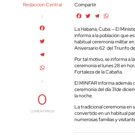
Redaccion Central
Compartir
Facebook
Twitter
Telegram
WhatsApp
Facebook
La Habana, Cuba. – El Minis
informa a la población que est
Twitter
habitual ceremonia militar en 
Aniversario 62 del Triunfo de
Telegram
Por tal motivo, se informa a 
ceremonia el lunes 28 en hor
WhatsApp
Fortaleza de la Cabaña.
El MINFAR informa además que
ceremonia del día 31de diciembr
0
la noche.
La tradicional ceremonia en s
COMENTARIOS
convertido en un habitual pase
numerosas familias y visitant