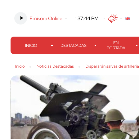
Emisora Online
-
1:37:45 PM
Twitter
Facebook
Threads
Inst
EN
INICIO
DESTACADAS
PORTADA
Inicio
Noticias Destacadas
Dispararán salvas de artillerí