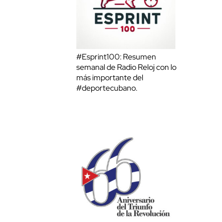
#Esprint100: Resumen
semanal de Radio Reloj con lo
más importante del
#deportecubano.