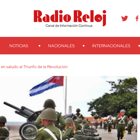
agram
Youtube
Telegram
Teveo
Ivoox
RSS
Search
NOTICIAS
NACIONALES
INTERNACIONALES
a en saludo al Triunfo de la Revolución