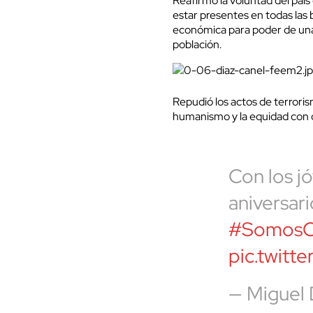
Reafirmó la voluntad del país
estar presentes en todas las b
económica para poder de una v
población.
Repudió los actos de terroris
humanismo y la equidad con qu
Con los j
aniversar
#SomosCo
pic.twit
— Miguel