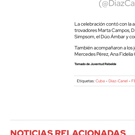
(@DiazCa
La celebración contó con la a
trovadores Marta Campos, Dan
Simpsom, el Dúo Ámbar y con
También acompañaron a los jó
Mercedes Pérez, Ana Fidelia 
Tomado de Juventud Rebelde
Etiquetas:
Cuba
-
Díaz-Canel
-
F
NOTICIAS RELACIONADAS