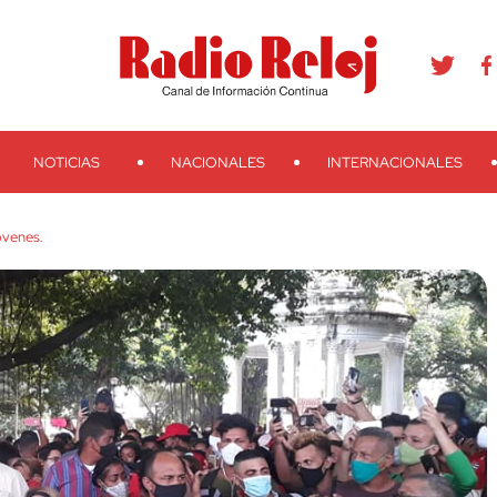
agram
Youtube
Telegram
Teveo
Ivoox
RSS
Search
NOTICIAS
NACIONALES
INTERNACIONALES
óvenes.