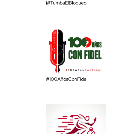
¡#TumbaElBloqueo!
#100AñosConFidel