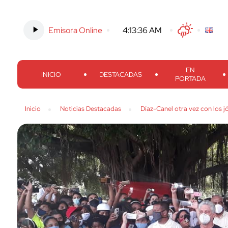
Emisora Online
-
4:13:37 AM
Twitter
Facebook
Threads
Inst
EN
INICIO
DESTACADAS
PORTADA
Inicio
Noticias Destacadas
Díaz-Canel otra vez con los j