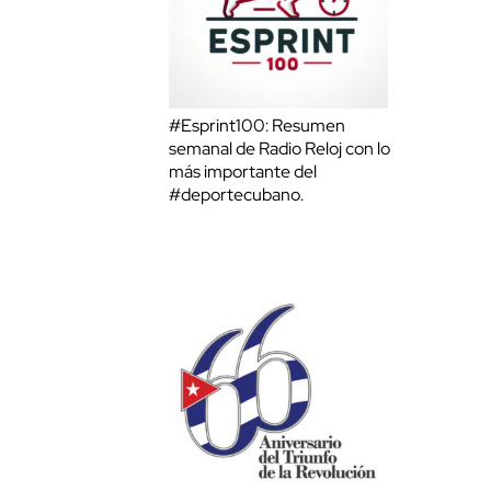
#Esprint100: Resumen
semanal de Radio Reloj con lo
más importante del
#deportecubano.