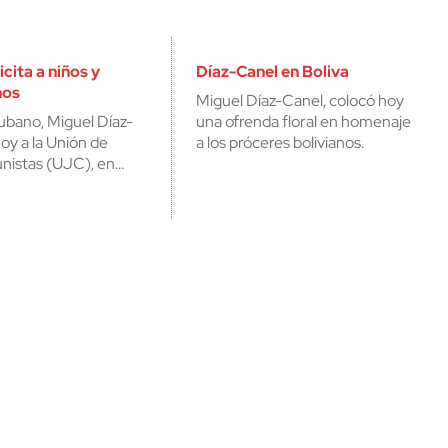
cerrar
icita a niños y
Díaz-Canel en Boliva
nos
Miguel Díaz-Canel, colocó hoy
cubano, Miguel Díaz-
una ofrenda floral en homenaje
hoy a la Unión de
a los próceres bolivianos.
istas (UJC), en…