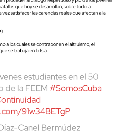
 en proceder al diálogo respetuoso y pidió a los jóvenes
atallas que hoy se desarrollan, sobre todo la
ez satisfacer las carencias reales que afectan a la
mo a los cuales se contraponen el altruismo, el
e se trabaja en la Isla.
óvenes estudiantes en el 50
io de la FEEM
#SomosCuba
ntinuidad
ter.com/91w34BETgP
 Díaz-Canel Bermúdez