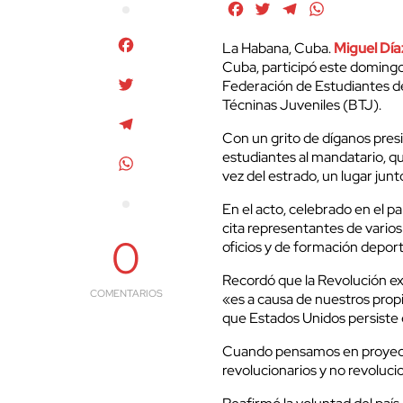
Facebook
Twitter
Telegram
WhatsApp
Facebook
La Habana, Cuba.
Miguel Dí
Cuba, participó este domingo e
Twitter
Federación de Estudiantes d
Técninas Juveniles (BTJ).
Telegram
Con un grito de díganos pres
estudiantes al mandatario, q
WhatsApp
vez del estrado, un lugar junt
En el acto, celebrado en el p
cita representantes de varios 
0
oficios y de formación deport
Recordó que la Revolución exi
COMENTARIOS
«es a causa de nuestros prop
que Estados Unidos persiste 
Cuando pensamos en proyecto
revolucionarios y no revolucio