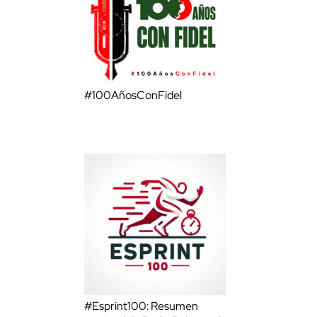
#100AñosConFidel
#Esprint100: Resumen