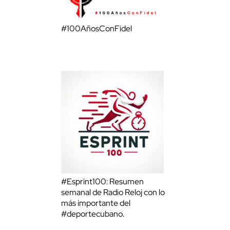
#100AñosConFidel
#Esprint100: Resumen
semanal de Radio Reloj con lo
más importante del
#deportecubano.