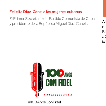
Felicita Díaz-Canel a las mujeres cubanas
El Primer Secretario del Partido Comunista de Cuba
Al
y presidente de la República Miguel Díaz-Canel…
mu
Bl
a 
¡
#100AñosConFidel