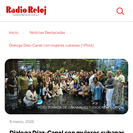
cerrar
Inicio
Noticias Destacadas
Dialoga Díaz-Canel con mujeres cubanas (+Post)
TOMADA DE GRANMA/ ESTUDIOS REVOLUCIÓN
8 marzo, 2026
Dialoga Díaz-Canel con mujeres cubanas