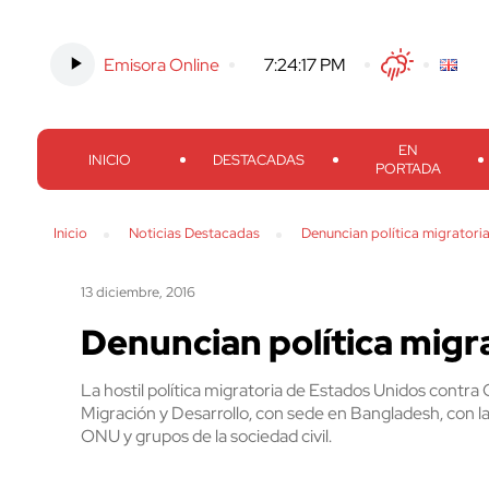
Emisora Online
-
7:24:18 PM
Twitter
Facebook
Threads
Inst
EN
INICIO
DESTACADAS
PORTADA
Inicio
Noticias Destacadas
Denuncian política migratori
13 diciembre, 2016
Denuncian política migr
La hostil política migratoria de Estados Unidos contra
Migración y Desarrollo, con sede en Bangladesh, con la
ONU y grupos de la sociedad civil.