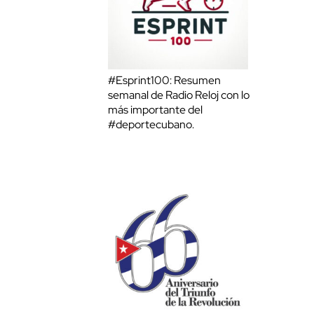
#Esprint100: Resumen
semanal de Radio Reloj con lo
más importante del
#deportecubano.