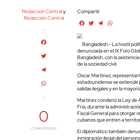
Redaccion Central
y
Compartir
Redacción Central
Facebook
Twitter
Telegram
WhatsApp
Facebook
Bangladesh.- La hostil pol
denunciada en el IX Foro Glo
Twitter
Bangladesh, con la asistenci
de la sociedad civil.
Telegram
Oscar Martínez, representant
estadounidense se extiende po
WhatsApp
salidas ilegales y en la mayor
Martínez condenó la Ley de 
Fría, durante la administrac
0
Fiscal General para otorgar 
cubanos que entren a territor
COMENTARIOS
El diplomático también denunc
inmigración ilegal del person