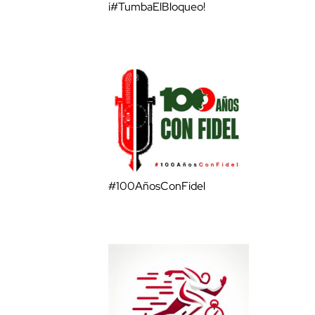
¡#TumbaElBloqueo!
#100AñosConFidel