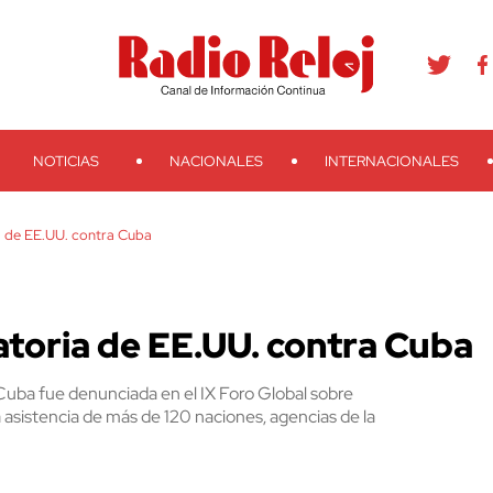
agram
Youtube
Telegram
Teveo
Ivoox
RSS
Search
NOTICIAS
NACIONALES
INTERNACIONALES
a de EE.UU. contra Cuba
atoria de EE.UU. contra Cuba
 Cuba fue denunciada en el IX Foro Global sobre
 asistencia de más de 120 naciones, agencias de la