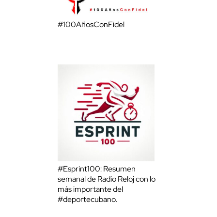
#100AñosConFidel
#Esprint100: Resumen
semanal de Radio Reloj con lo
más importante del
#deportecubano.