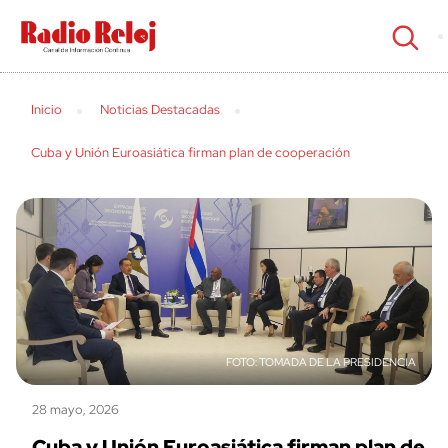
cerrar
Inicio
Noticias Destacadas
Cuba y Unión Euroasiática firman plan de cooperación
TOMADA DE LA PRESIDENCIA
28 mayo, 2026
Cuba y Unión Euroasiática firman plan de