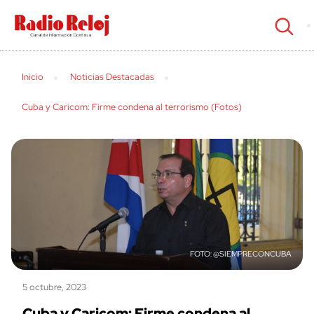
cerrar
Inicio
Noticias Destacadas
Cuba y Caricom: Firme condena al terrorismo (Fotos)
@SIEMPRECONCUBA
5 octubre, 2023
Cuba y Caricom: Firme condena al