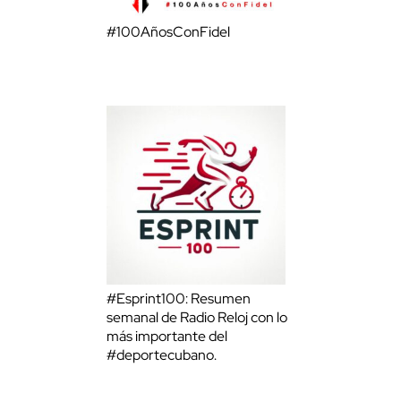
#100AñosConFidel
#Esprint100: Resumen
semanal de Radio Reloj con lo
más importante del
#deportecubano.