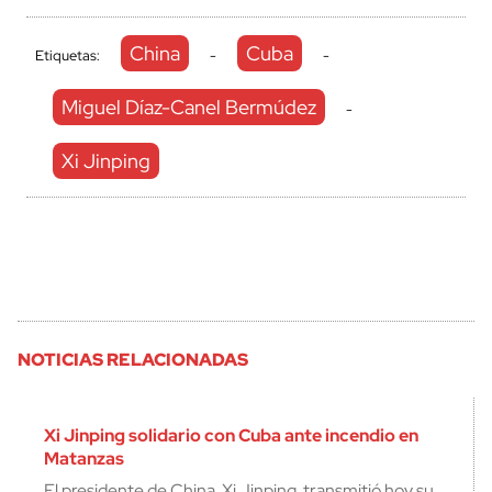
China
Cuba
Etiquetas:
-
-
Miguel Díaz-Canel Bermúdez
-
Xi Jinping
NOTICIAS RELACIONADAS
Xi Jinping solidario con Cuba ante incendio en
Matanzas
El presidente de China, Xi Jinping, transmitió hoy su