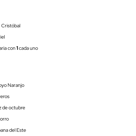
 Cristóbal
iel
aria con
1
cada uno
royo Naranjo
yeros
z de octubre
torro
bana del Este