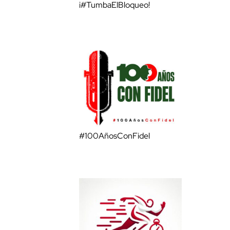
¡#TumbaElBloqueo!
#100AñosConFidel