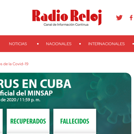
agram
Youtube
Telegram
Teveo
Ivoox
RSS
Search
NOTICIAS
NACIONALES
INTERNACIONALES
s de la Covid-19