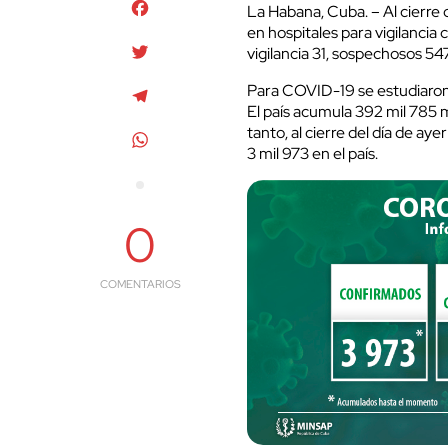
Facebook
La Habana, Cuba. – Al cierre 
en hospitales para vigilancia 
Twitter
vigilancia 31, sospechosos 5
Para COVID-19 se estudiaron 
Telegram
El país acumula 392 mil 785 mu
tanto, al cierre del día de a
WhatsApp
3 mil 973 en el país.
0
COMENTARIOS