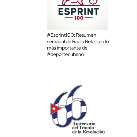
#Esprint100: Resumen
semanal de Radio Reloj con lo
más importante del
#deportecubano.