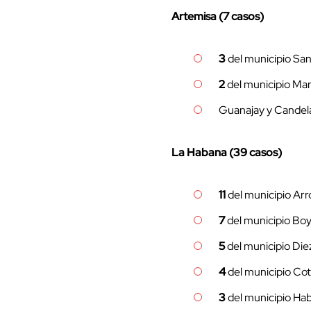
Artemisa (7 casos)
3
del municipio San
2
del municipio Mar
Guanajay y Candel
La Habana (39 casos)
11
del municipio Ar
7
del municipio Bo
5
del municipio Die
4
del municipio Co
3
del municipio Ha