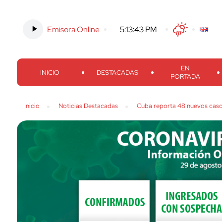
Emisora Online
-
5:13:44 PM
Twitter
Facebook
Threads
Inst
EN
INICIO
DESTACADAS
PORTADA
Inicio
Noticias Destacadas
Cuba reporta 48 nuevos caso