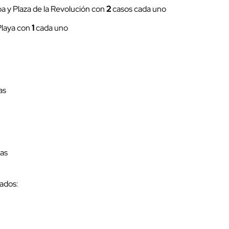
a y Plaza de la Revolución con
2
casos cada uno
cerrar
Playa con
1
cada uno
as
nas
mados: