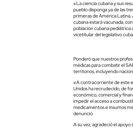
«La ciencia cubana y sus res
pueblo disponga ya de las tr
primeras de América Latina. 
cubana estará vacunada, con l
población cubana pediátrica a
vicetitular del legislativo cub
Ponderó que nuestros profes
médicas para combatir el SA
territorios, incluyendo nacio
«A contracorriente de este es
Unidos ha recrudecido, de for
económico, comercial y financ
impedir el acceso a combustibl
medicamentos e insumos médi
denunció.
A su vez, agradeció el apoyo s