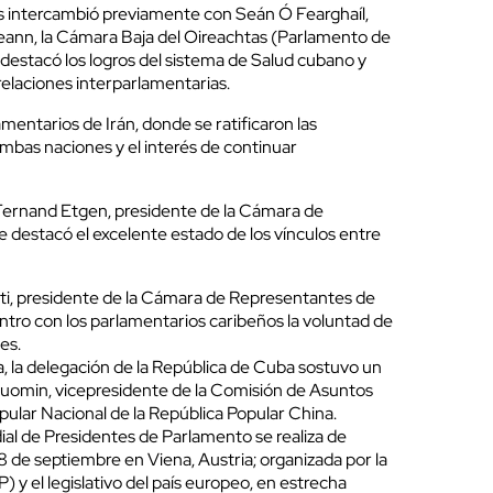
s
intercambió previamente con Seán Ó Fearghaíl,
cerrar
eann, la Cámara Baja del Oireachtas (Parlamento de
s
destacó los logros del sistema de Salud cubano y
 relaciones interparlamentarias.
lamentarios de
Irán
, donde s
e ratificaron las
mbas naciones y el interés de continuar
Fernand Etgen, presidente de la Cámara de
 destacó el excelente estado de los vínculos entre
ti
, presidente de la Cámara de Representantes de
ntro con los parlamentarios caribeños la voluntad de
es.
a, la delegación de la República de
Cuba
sostuvo un
Guomin, vicepresidente de la Comisión de Asuntos
pular Nacional de la República Popular
China.
l de Presidentes de Parlamento se realiza de
 8 de septiembre en Viena, Austria; organizada por la
) y el legislativo del país europeo, en estrecha