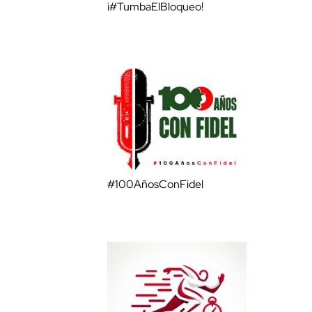
¡#TumbaElBloqueo!
#100AñosConFidel