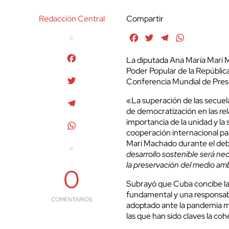
Redacción Central
Compartir
Facebook
Twitter
Telegram
WhatsApp
Facebook
La diputada Ana María Mari M
Poder Popular de la Repúblic
Twitter
Conferencia Mundial de Presi
«La superación de las secuel
Telegram
de democratización en las rel
importancia de la unidad y la s
WhatsApp
cooperación internacional pa
Mari Machado durante el deb
desarrollo sostenible será ne
la preservación del medio am
0
Subrayó que Cuba concibe l
fundamental y una responsabil
COMENTARIOS
adoptado ante la pandemia m
las que han sido claves la cohe