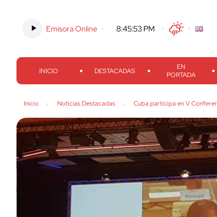
Emisora Online
-
8:45:54 PM
Twitter
Facebook
Threads
Inst
EN
INICIO
DESTACADAS
PORTADA
Inicio
Noticias Destacadas
Cuba participa en V Conferen