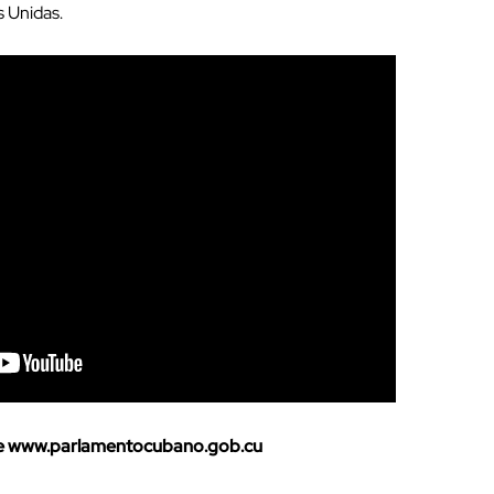
 Unidas.
 www.parlamentocubano.gob.cu