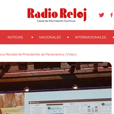
agram
Youtube
Telegram
Teveo
Ivoox
RSS
Search
NOTICIAS
NACIONALES
INTERNACIONALES
cia Mundial de Presidentes de Parlamentos (Video)