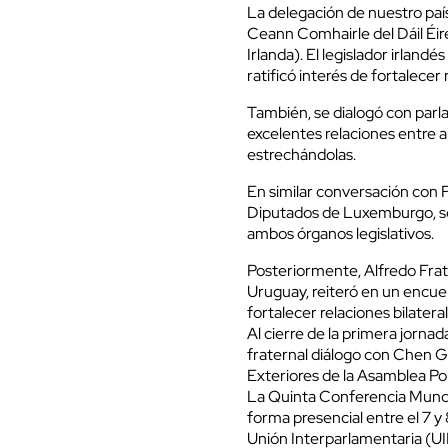
La delegación de
nuestro paí
Ceann Comhairle del Dáil Éir
Irlanda). El legislador irlandé
ratificó interés de fortalecer
También,
se dialogó con par
excelentes relaciones entre a
estrechándolas.
En similar conversación con 
Diputados de
Luxemburgo, se
ambos órganos legislativos.
Posteriormente,
Alfredo Frat
Uruguay,
reiteró en un encue
fortalecer relaciones bilateral
Al cierre de la primera jornad
fraternal diálogo con Chen 
Exteriores de la Asamblea Po
La Quinta Conferencia Mundia
forma presencial entre el 7 y
Unión Interparlamentaria (UIP