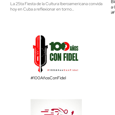
Bl
La 25ta Fiesta de la Cultura Iberoamericana convida
a 
hoy en Cuba a reflexionar en torno…
¡
#100AñosConFidel