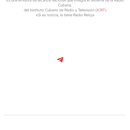
Es una emisora de alcance nacional que integra el Sistema de la Radio
Cubana,
del Instituto Cubano de Radio y Televisión (
ICRT
)
«Si es noticia, la tiene Radio Reloj»