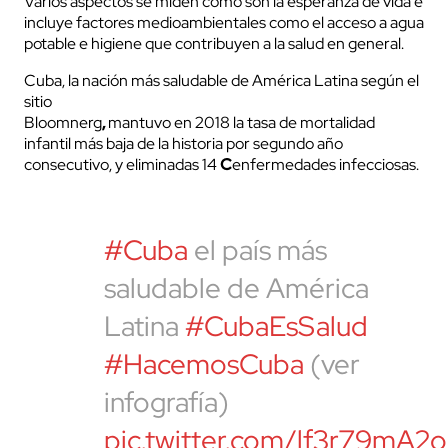
Varios aspectos se miden como son la esperanza de vida e
incluye factores medioambientales como el acceso a agua
potable e higiene que contribuyen a la salud en general.
Cuba, la nación más saludable de América Latina según el
sitio
Bloomnerg
,
mantuvo en 2018 la tasa de mortalidad
infantil más baja de la historia por segundo año
consecutivo, y eliminadas 14
C
enfermedades infecciosas.
#Cuba
el país más
saludable de América
Latina
#CubaEsSalud
#HacemosCuba
(ver
infografía)
pic.twitter.com/lf3r79mA2o