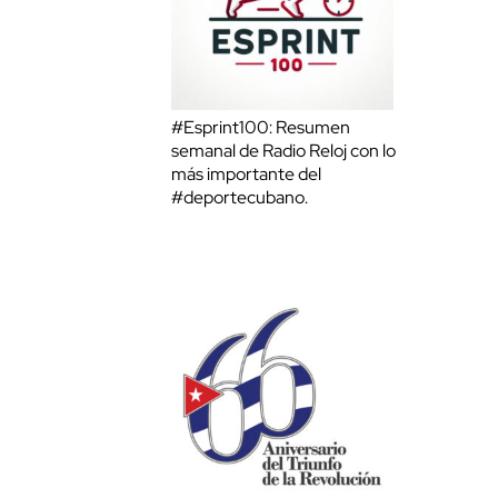
#Esprint100: Resumen
semanal de Radio Reloj con lo
más importante del
#deportecubano.