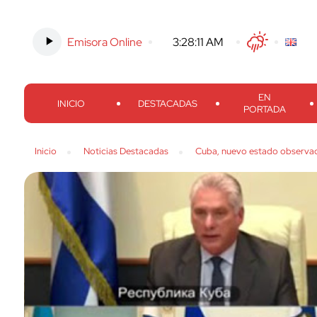
Emisora Online
-
3:28:13 AM
Twitter
Facebook
Threads
Inst
EN
INICIO
DESTACADAS
PORTADA
Inicio
Noticias Destacadas
Cuba, nuevo estado observad