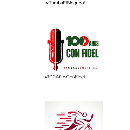
¡#TumbaElBloqueo!
#100AñosConFidel