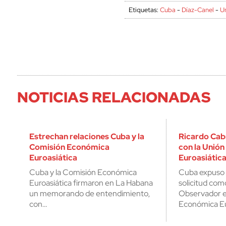
Etiquetas:
Cuba
-
Díaz-Canel
-
U
NOTICIAS RELACIONADAS
Estrechan relaciones Cuba y la
Ricardo Cab
Comisión Económica
con la Unió
Euroasiática
Euroasiátic
Cuba y la Comisión Económica
Cuba expuso 
Euroasiática firmaron en La Habana
solicitud co
un memorando de entendimiento,
Observador e
con…
Económica Eu