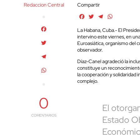
Redaccion Central
Compartir
Facebook
Twitter
Telegram
WhatsApp
Facebook
La Habana, Cuba.- El Preside
intervino este viernes, en u
Twitter
Euroasiática, organismo del 
observador.
Telegram
Díaz-Canel agradeció la inclu
constituye un reconocimiento
WhatsApp
la cooperación y solidaridad 
complejo.
0
El otorga
COMENTARIOS
Estado Ob
Económica