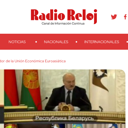
agram
Youtube
Telegram
Teveo
Ivoox
RSS
Search
NOTICIAS
NACIONALES
INTERNACIONALES
or de la Unión Económica Euroasiática