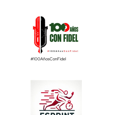
#100AñosConFidel