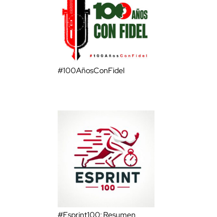
#100AñosConFidel
#Esprint100: Resumen