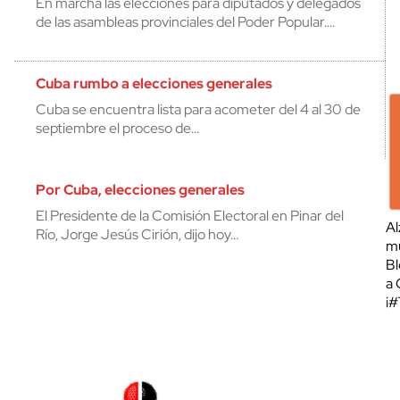
En marcha las elecciones para diputados y delegados
de las asambleas provinciales del Poder Popular.…
Cuba rumbo a elecciones generales
Cuba se encuentra lista para acometer del 4 al 30 de
septiembre el proceso de…
Por Cuba, elecciones generales
El Presidente de la Comisión Electoral en Pinar del
Al
Río, Jorge Jesús Cirión, dijo hoy…
mu
Bl
a 
¡