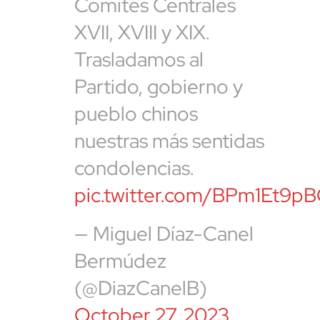
Comités Centrales
XVII, XVIII y XIX.
Trasladamos al
Partido, gobierno y
pueblo chinos
nuestras más sentidas
condolencias.
pic.twitter.com/BPm1Et9p
— Miguel Díaz-Canel
Bermúdez
(@DiazCanelB)
October 27, 2023