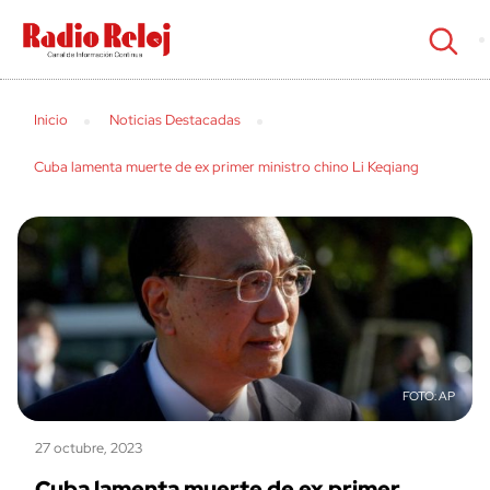
cerrar
Inicio
Noticias Destacadas
Cuba lamenta muerte de ex primer ministro chino Li Keqiang
AP
27 octubre, 2023
Cuba lamenta muerte de ex primer