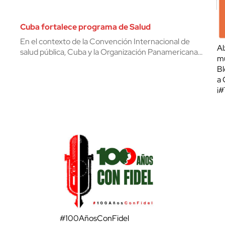
Cuba fortalece programa de Salud
En el contexto de la Convención Internacional de
Al
salud pública, Cuba y la Organización Panamericana…
mu
Bl
a 
¡
#100AñosConFidel