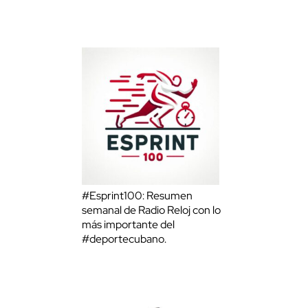
#Esprint100: Resumen
semanal de Radio Reloj con lo
más importante del
#deportecubano.