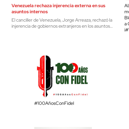
Venezuela rechaza injerencia externa en sus
Al
asuntos internos
mu
Bl
El canciller de Venezuela, Jorge Arreaza, rechazó la
a 
injerencia de gobiernos extranjeros en los asuntos…
¡
#100AñosConFidel