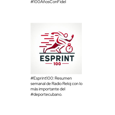
#100AñosConFidel
#Esprint100: Resumen
semanal de Radio Reloj con lo
más importante del
#deportecubano.