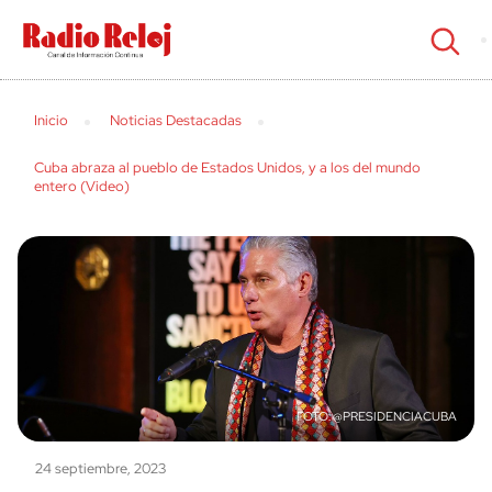
cerrar
Inicio
Noticias Destacadas
Cuba abraza al pueblo de Estados Unidos, y a los del mundo
entero (Video)
@PRESIDENCIACUBA
24 septiembre, 2023