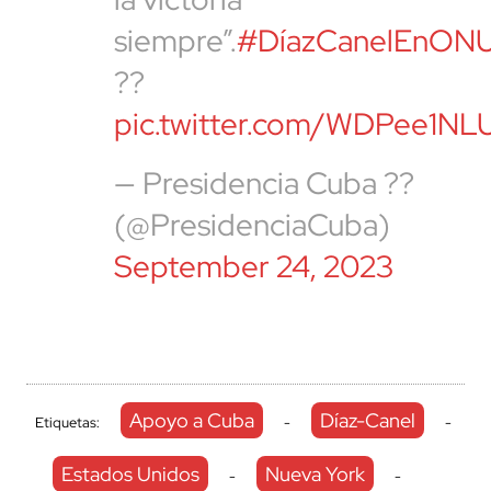
siempre”.
#DíazCanelEnON
??
pic.twitter.com/WDPee1NL
— Presidencia Cuba ??
(@PresidenciaCuba)
September 24, 2023
Apoyo a Cuba
Díaz-Canel
Etiquetas:
-
-
Estados Unidos
Nueva York
-
-