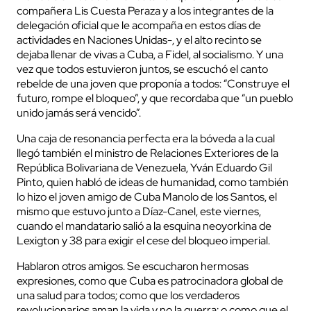
compañera Lis Cuesta Peraza y a los integrantes de la
delegación oficial que le acompaña en estos días de
actividades en Naciones Unidas-, y el alto recinto se
dejaba llenar de vivas a Cuba, a Fidel, al socialismo. Y una
vez que todos estuvieron juntos, se escuchó el canto
rebelde de una joven que proponía a todos: “Construye el
futuro, rompe el bloqueo”, y que recordaba que “un pueblo
unido jamás será vencido”.
Una caja de resonancia perfecta era la bóveda a la cual
llegó también el ministro de Relaciones Exteriores de la
República Bolivariana de Venezuela, Yván Eduardo Gil
Pinto, quien habló de ideas de humanidad, como también
lo hizo el joven amigo de Cuba Manolo de los Santos, el
mismo que estuvo junto a Díaz-Canel, este viernes,
cuando el mandatario salió a la esquina neoyorkina de
Lexigton y 38 para exigir el cese del bloqueo imperial.
Hablaron otros amigos. Se escucharon hermosas
expresiones, como que Cuba es patrocinadora global de
una salud para todos; como que los verdaderos
revolucionarios aman la vida y no la guerra; o como que el