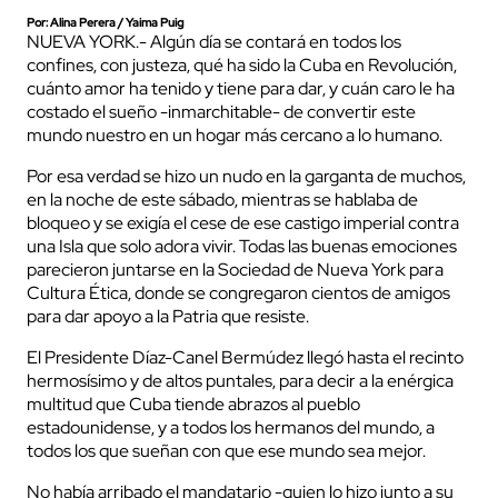
Por: Alina Perera / Yaima Puig
NUEVA YORK.- Algún día se contará en todos los
confines, con justeza, qué ha sido la Cuba en Revolución,
cuánto amor ha tenido y tiene para dar, y cuán caro le ha
costado el sueño -inmarchitable- de convertir este
mundo nuestro en un hogar más cercano a lo humano.
Por esa verdad se hizo un nudo en la garganta de muchos,
en la noche de este sábado, mientras se hablaba de
bloqueo y se exigía el cese de ese castigo imperial contra
una Isla que solo adora vivir. Todas las buenas emociones
parecieron juntarse en la Sociedad de Nueva York para
Cultura Ética, donde se congregaron cientos de amigos
para dar apoyo a la Patria que resiste.
El Presidente Díaz-Canel Bermúdez llegó hasta el recinto
hermosísimo y de altos puntales, para decir a la enérgica
multitud que Cuba tiende abrazos al pueblo
estadounidense, y a todos los hermanos del mundo, a
todos los que sueñan con que ese mundo sea mejor.
No había arribado el mandatario -quien lo hizo junto a su