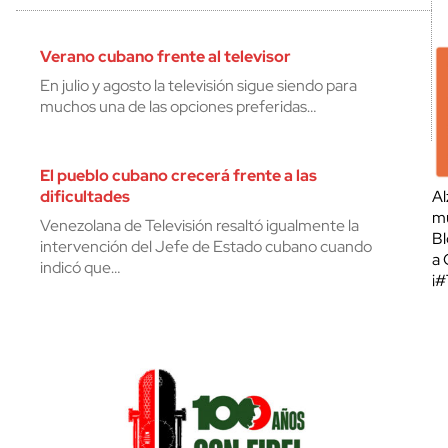
Verano cubano frente al televisor
En julio y agosto la televisión sigue siendo para
muchos una de las opciones preferidas…
El pueblo cubano crecerá frente a las
dificultades
Al
mu
Venezolana de Televisión resaltó igualmente la
Bl
intervención del Jefe de Estado cubano cuando
a 
indicó que…
¡