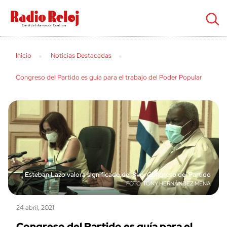
cerrar
Inicio
Noticias Destacadas
Congreso del Partido es guía para el trabajo del Poder Popular
Esteban Lazo valora significado del 8vo. Congreso del Partido
TONY HERNÁNDEZ MENA
24 abril, 2021
Congreso del Partido es guía para el