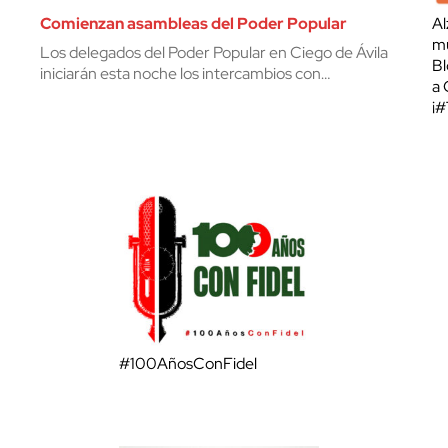
Comienzan asambleas del Poder Popular
Al
mu
Los delegados del Poder Popular en Ciego de Ávila
Bl
iniciarán esta noche los intercambios con…
a 
¡
#100AñosConFidel