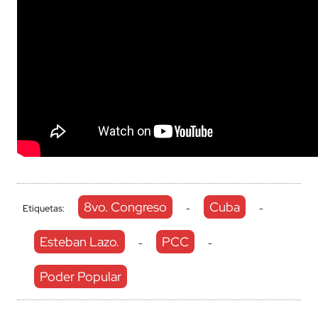
8vo. Congreso
Cuba
Etiquetas:
-
-
Esteban Lazo.
PCC
-
-
Poder Popular