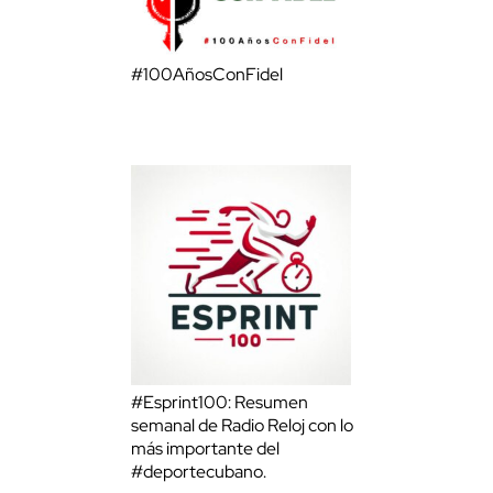
#100AñosConFidel
#Esprint100: Resumen
semanal de Radio Reloj con lo
más importante del
#deportecubano.