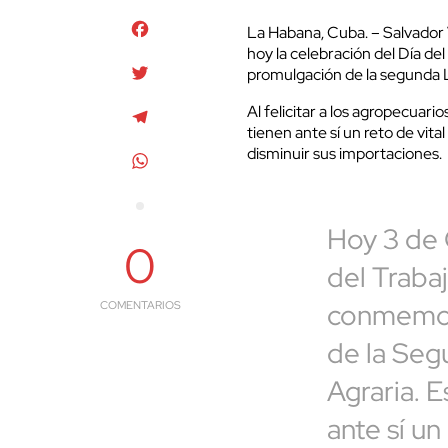
Facebook
La Habana, Cuba. – Salvador 
hoy la celebración del Día d
Twitter
promulgación de la segunda 
Al felicitar a los agropecuar
Telegram
tienen ante sí un reto de vit
disminuir sus importaciones.
WhatsApp
Hoy 3 de 
0
del Traba
conmemor
COMENTARIOS
de la Se
Agraria. E
ante sí un