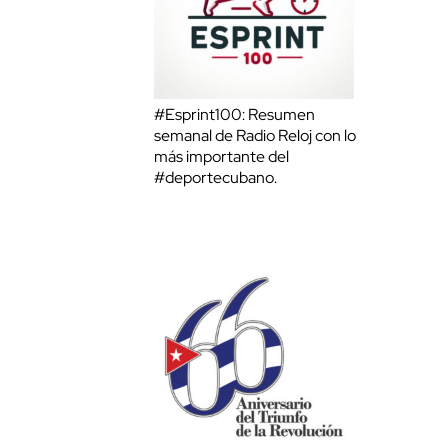
#Esprint100: Resumen
semanal de Radio Reloj con lo
más importante del
#deportecubano.