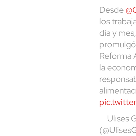
Desde
@C
los traba
día y mes
promulgó 
Reforma A
la econom
responsab
alimentac
pic.twitt
— Ulises 
(@UlisesG