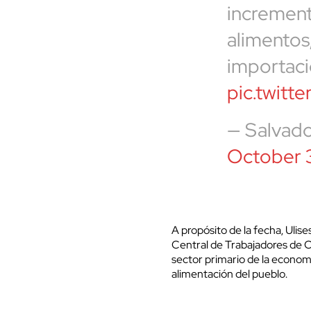
increment
alimentos,
importaci
pic.twitt
— Salvad
October 
A propósito de la fecha, Ulis
Central de Trabajadores de C
sector primario de la economí
alimentación del pueblo.