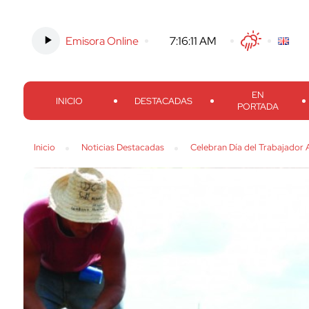
Emisora Online
-
7:16:12 AM
Twitter
Facebook
Threads
Inst
EN
INICIO
DESTACADAS
PORTADA
Inicio
Noticias Destacadas
Celebran Día del Trabajador