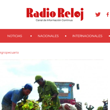
agram
Youtube
Telegram
Teveo
Ivoox
RSS
Search
NOTICIAS
NACIONALES
INTERNACIONALES
 Agropecuario