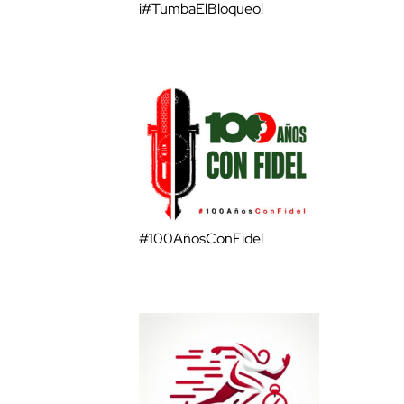
¡#TumbaElBloqueo!
#100AñosConFidel