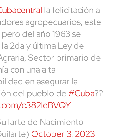
ubacentral
la felicitación a
jadores agropecuarios, este
, pero del año 1963 se
la 2da y última Ley de
graria, Sector primario de
ía con una alta
ilidad en asegurar la
ión del pueblo de
#Cuba
??
er.com/c382leBVQY
Guilarte de Nacimiento
uilarte)
October 3, 2023