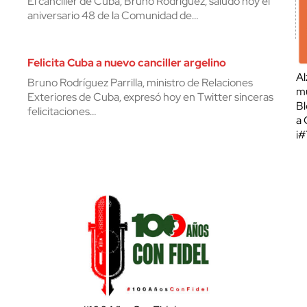
El canciller de Cuba, Bruno Rodríguez, saludó hoy el
aniversario 48 de la Comunidad de…
Felicita Cuba a nuevo canciller argelino
Al
Bruno Rodríguez Parrilla, ministro de Relaciones
mu
Exteriores de Cuba, expresó hoy en Twitter sinceras
Bl
felicitaciones…
a 
¡