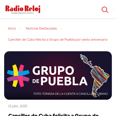
cerrar
Inicio
Noticias Destacadas
Canciller de Cuba felicita a Grupo de Puebla por sexto aniversario
TOMADA DE LA CUENTA X CANCILLER CUBANO
12 julio, 2025
Canciller de Cuba felicita a Grupo de