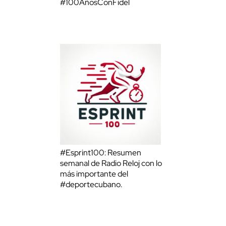
#100AñosConFidel
#Esprint100: Resumen
semanal de Radio Reloj con lo
más importante del
#deportecubano.