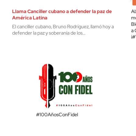
Llama Canciller cubano a defender la paz de
Al
América Latina
mu
Bl
El canciller cubano, Bruno Rodríguez, llamó hoy a
a 
defender la paz y soberanía de los…
¡
#100AñosConFidel