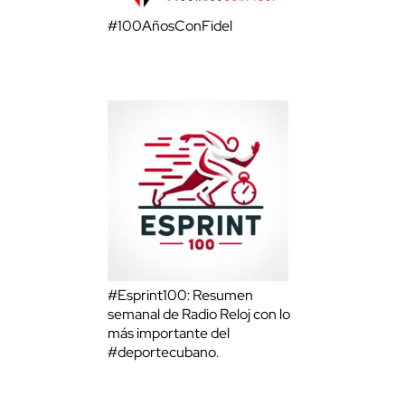
#100AñosConFidel
#Esprint100: Resumen
semanal de Radio Reloj con lo
más importante del
#deportecubano.