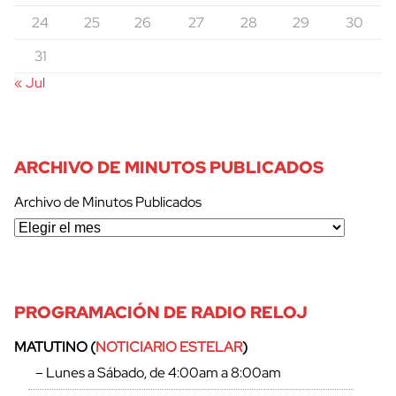
24
25
26
27
28
29
30
31
« Jul
ARCHIVO DE MINUTOS PUBLICADOS
Archivo de Minutos Publicados
PROGRAMACIÓN DE RADIO RELOJ
cerrar
MATUTINO (
NOTICIARIO ESTELAR
)
– Lunes a Sábado, de 4:00am a 8:00am