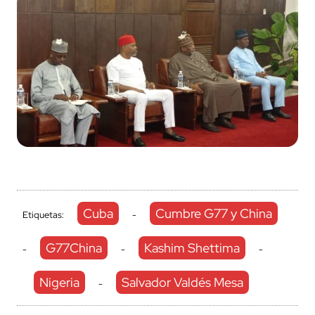
Cuba
Cumbre G77 y China
Etiquetas:
-
G77China
Kashim Shettima
-
-
-
Nigeria
Salvador Valdés Mesa
-