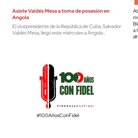
Asiste Valdés Mesa a toma de posesión en
Al
Angola
mu
Bl
El vicepresidente de la República de Cuba, Salvador
a 
Valdés Mesa, llegó este miércoles a Angola…
¡
#100AñosConFidel