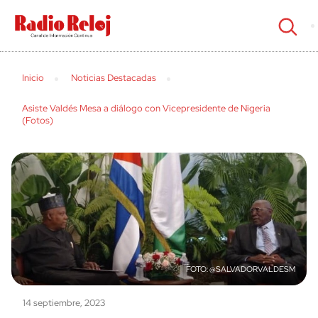
cerrar
Inicio
Noticias Destacadas
Asiste Valdés Mesa a diálogo con Vicepresidente de Nigeria
(Fotos)
@SALVADORVALDESM
14 septiembre, 2023