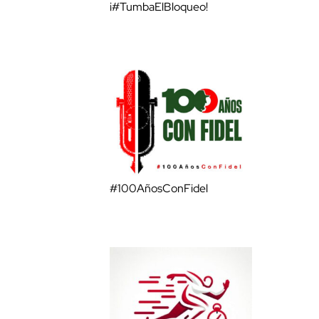
¡#TumbaElBloqueo!
#100AñosConFidel