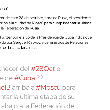
Moscú
er de este 28 de octubre, hora de Rusia, el presidente
ribó a la ciudad de Moscú para cumplimentar la última
a la Federación de Rusia.
witter por el sitio de la Presidencia de Cuba indica que
ecibido por Serguéi Riabkov, viceministros de Relaciones
 de la cancillería rusa.
checer del
#28Oct
el
te de
#Cuba
??
elB
arriba a
#Moscú
para
tar la última etapa de su
trabajo a la Federación de