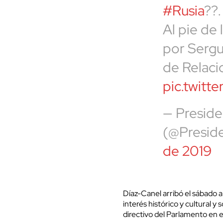
#Rusia
??.
Al pie de 
por Sergu
de Relaci
pic.twit
— Preside
(@Presid
de 2019
Díaz-Canel arribó el sábado a
interés histórico y cultural 
directivo del Parlamento en e