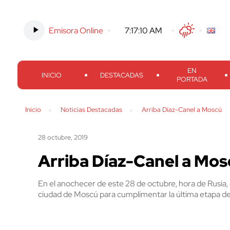
Emisora Online
-
7:17:11 AM
Twitter
Facebook
Threads
Inst
EN
INICIO
DESTACADAS
PORTADA
Inicio
Noticias Destacadas
Arriba Díaz-Canel a Moscú
28 octubre, 2019
Arriba Díaz-Canel a Mos
En el anochecer de este 28 de octubre, hora de Rusia, 
ciudad de Moscú para cumplimentar la última etapa de s