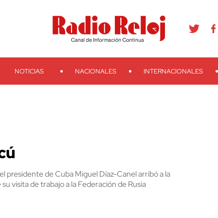
agram
Youtube
Telegram
Teveo
Ivoox
RSS
Search
NOTICIAS
NACIONALES
INTERNACIONALES
cú
el presidente de Cuba Miguel Díaz-Canel arribó a la
u visita de trabajo a la Federación de Rusia