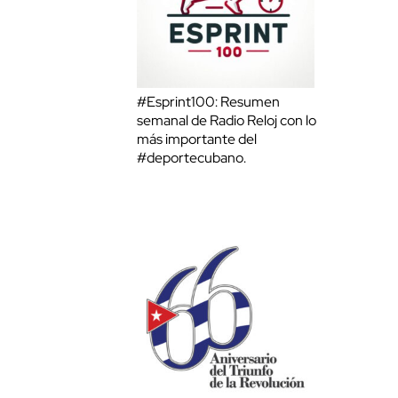
#Esprint100: Resumen
semanal de Radio Reloj con lo
más importante del
#deportecubano.