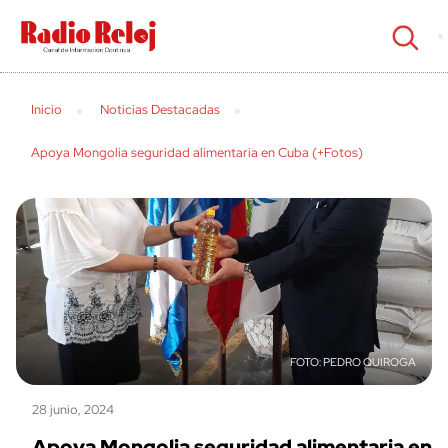
cerrar
Inicio
Noticias Destacadas
Apoya Mongolia seguridad alimentaria en Cuba (+Fotos)
PEDRO QUIROGA
28 junio, 2024
Apoya Mongolia seguridad alimentaria en