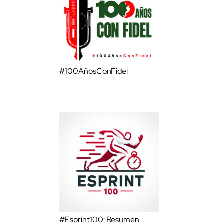
#100AñosConFidel
#Esprint100: Resumen