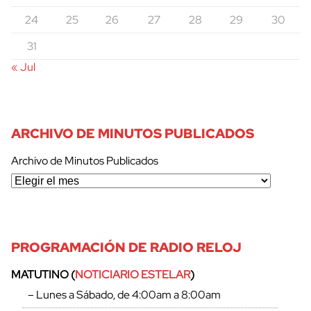
24
25
26
27
28
29
30
31
« Jul
ARCHIVO DE MINUTOS PUBLICADOS
Archivo de Minutos Publicados
PROGRAMACIÓN DE RADIO RELOJ
cerrar
MATUTINO (
NOTICIARIO ESTELAR
)
– Lunes a Sábado, de 4:00am a 8:00am