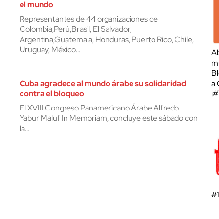
el mundo
Representantes de 44 organizaciones de
Colombia,Perú,Brasil, El Salvador,
Argentina,Guatemala, Honduras, Puerto Rico, Chile,
Uruguay, México…
Al
mu
Bl
Cuba agradece al mundo árabe su solidaridad
a 
contra el bloqueo
¡
El XVIII Congreso Panamericano Árabe Alfredo
Yabur Maluf In Memoriam, concluye este sábado con
la…
#