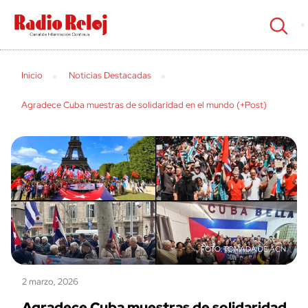
cerrar
Inicio
Noticias Destacadas
Agradece Cuba muestras de solidaridad en el mundo (+Post)
TOMADA DE ACN
2 marzo, 2026
Agradece Cuba muestras de solidaridad