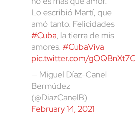
no es más que amor."
Lo escribió Martí, que
amó tanto. Felicidades
#Cuba
, la tierra de mis
amores.
#CubaViva
pic.twitter.com/gOQBnXt7
— Miguel Díaz-Canel
Bermúdez
(@DiazCanelB)
February 14, 2021