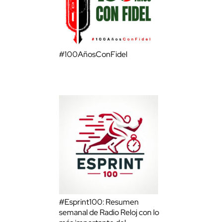
#100AñosConFidel
#Esprint100: Resumen
semanal de Radio Reloj con lo