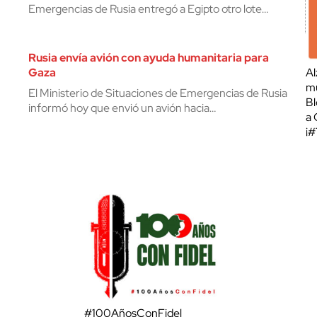
Emergencias de Rusia entregó a Egipto otro lote…
Rusia envía avión con ayuda humanitaria para
Gaza
Al
mu
El Ministerio de Situaciones de Emergencias de Rusia
Bl
informó hoy que envió un avión hacia…
a 
¡
#100AñosConFidel