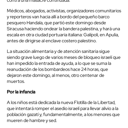
contra una masacre continuada.
Médicos, abogados, activistas, organizadores comunitarios
y reporteros van hacia allí a bordo del pequeño barco
pesquero Handala, que partió este domingo desde
Siracusa haciendo ondear la bandera palestina, y hará una
escala en otra ciudad portuaria italiana: Galípoli, en Apulia,
antes de dirigirse al enclave costero palestino.
La situación alimentaria y de atención sanitaria sigue
siendo grave luego de varios meses de bloqueo israelí que
han impedido la entrada de ayuda, a lo que se suma la
reanudación de los bombardeos hace 24 horas, que
dejaron este domingo, al menos, otro centenar de
muertos.
Por la infancia
A los niños está dedicada la nueva Flotilla de la Libertad,
que intentará romper el asedio israelí para llevar alivio a la
población gazatí y, fundamentalmente, a los menores que
mueren de hambre y sed.