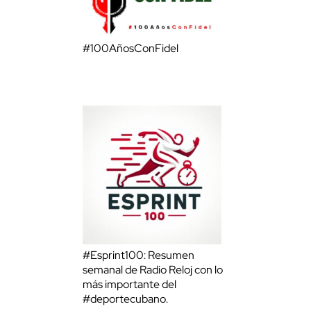
#100AñosConFidel
#Esprint100: Resumen
semanal de Radio Reloj con lo
más importante del
#deportecubano.