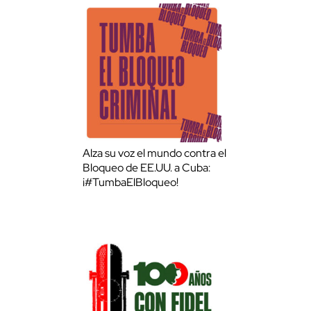
Alza su voz el mundo contra el
Bloqueo de EE.UU. a Cuba:
¡#TumbaElBloqueo!