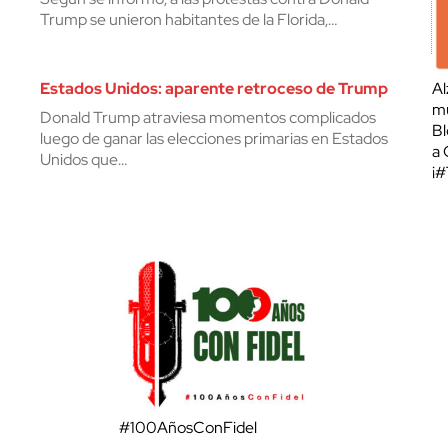
Trump se unieron habitantes de la Florida,…
Estados Unidos: aparente retroceso de Trump
Al
mu
Donald Trump atraviesa momentos complicados
Bl
luego de ganar las elecciones primarias en Estados
a 
Unidos que…
¡
#100AñosConFidel