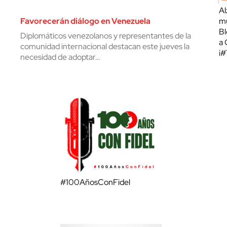
Al
Favorecerán diálogo en Venezuela
mu
Bl
Diplomáticos venezolanos y representantes de la
a 
comunidad internacional destacan este jueves la
¡
necesidad de adoptar…
#100AñosConFidel