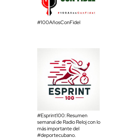
#100AñosConFidel
#Esprint100: Resumen
semanal de Radio Reloj con lo
más importante del
#deportecubano.