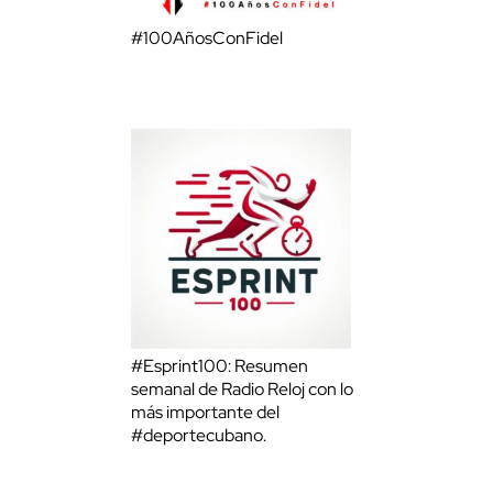
#100AñosConFidel
#Esprint100: Resumen
semanal de Radio Reloj con lo
más importante del
#deportecubano.