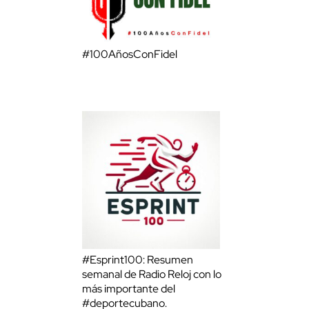
#100AñosConFidel
#Esprint100: Resumen
semanal de Radio Reloj con lo
más importante del
#deportecubano.