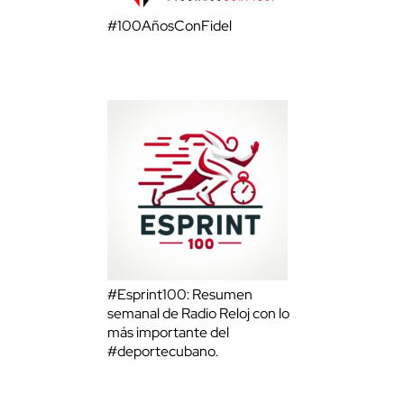
#100AñosConFidel
#Esprint100: Resumen
semanal de Radio Reloj con lo
más importante del
#deportecubano.