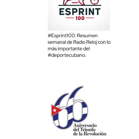
#Esprint100: Resumen
semanal de Radio Reloj con lo
más importante del
#deportecubano.