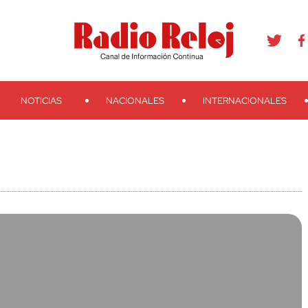
agram
Youtube
Telegram
Teveo
Ivoox
RSS
Search
NOTICIAS
NACIONALES
INTERNACIONALES