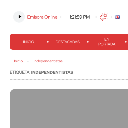
Emisora Online
-
1:22:00 PM
Twitter
Facebook
Threads
Inst
EN
INICIO
DESTACADAS
PORTADA
Inicio
Independentistas
ETIQUETA:
INDEPENDENTISTAS