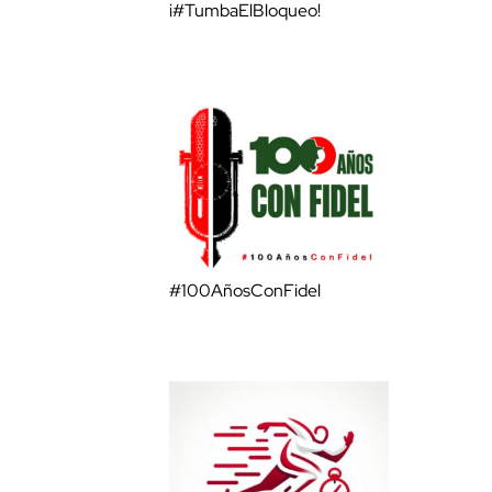
¡#TumbaElBloqueo!
#100AñosConFidel