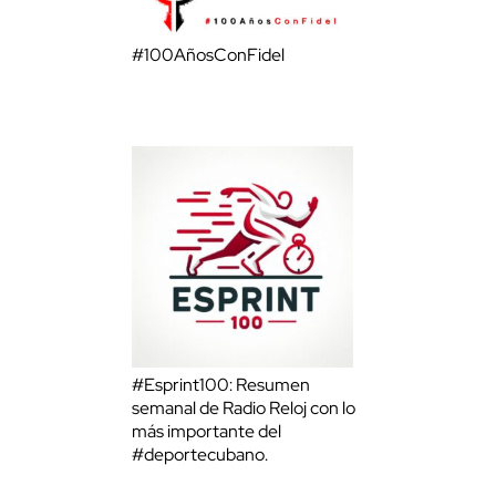
#100AñosConFidel
#Esprint100: Resumen
semanal de Radio Reloj con lo
más importante del
#deportecubano.