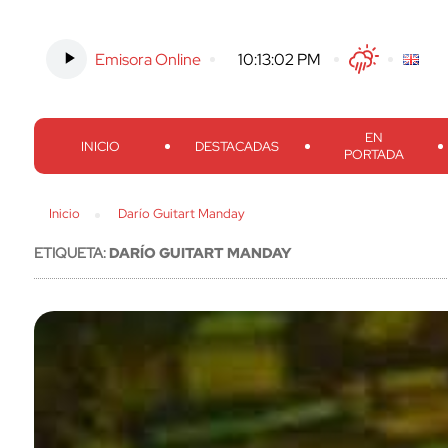
Emisora Online
-
10:13:03 PM
Twitter
Facebook
Threads
Inst
EN
INICIO
DESTACADAS
PORTADA
Inicio
Darío Guitart Manday
ETIQUETA:
DARÍO GUITART MANDAY