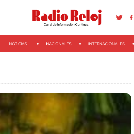
agram
Youtube
Telegram
Teveo
Ivoox
RSS
Search
NOTICIAS
NACIONALES
INTERNACIONALES