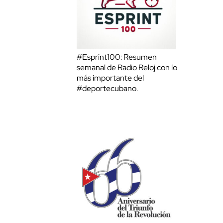
#Esprint100: Resumen
semanal de Radio Reloj con lo
más importante del
#deportecubano.