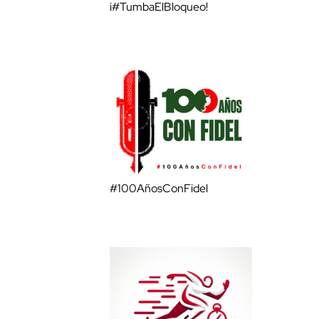
¡#TumbaElBloqueo!
#100AñosConFidel