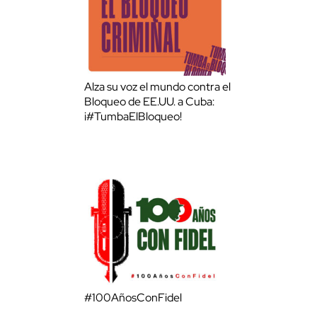
Alza su voz el mundo contra el
Bloqueo de EE.UU. a Cuba:
¡#TumbaElBloqueo!
#100AñosConFidel