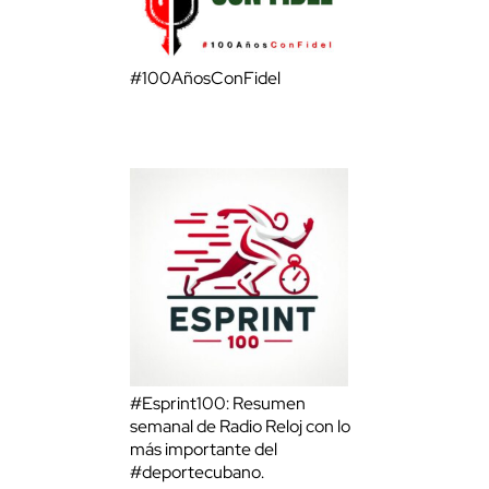
#100AñosConFidel
#Esprint100: Resumen
semanal de Radio Reloj con lo
más importante del
#deportecubano.