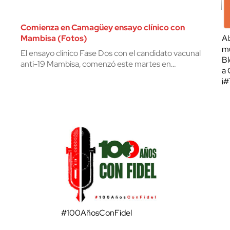
Comienza en Camagüey ensayo clínico con
Mambisa (Fotos)
Al
mu
El ensayo clínico Fase Dos con el candidato vacunal
Bl
anti-19 Mambisa, comenzó este martes en…
a 
¡
#100AñosConFidel