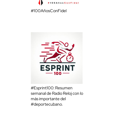
#100AñosConFidel
#Esprint100: Resumen
semanal de Radio Reloj con lo
más importante del
#deportecubano.