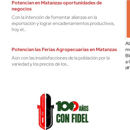
Potencian en Matanzas oportunidades de
negocios
Con la intención de fomentar alianzas en la
exportación y lograr encadenamientos productivos,
hoy el…
Al
Potencian las Ferias Agropecuarias en Matanzas
mu
Bl
Aún con las insatisfacciones de la población por la
a 
variedad y los precios de los…
¡