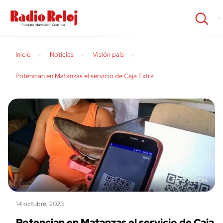
cerrar
Inicio
Noticias
Visión país
Potencian en Matanzas el servicio de Caja Extra
MINCIN
14 octubre, 2023
Potencian en Matanzas el servicio de Caja