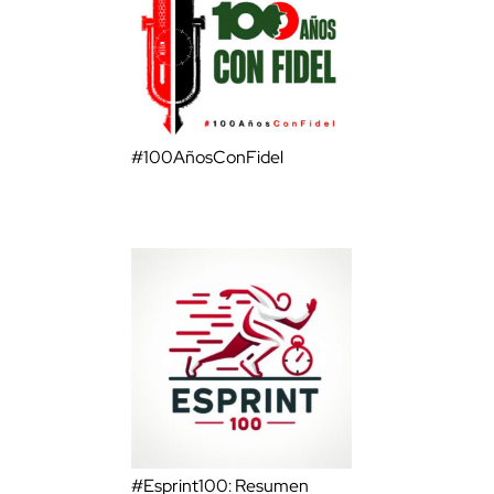
#100AñosConFidel
#Esprint100: Resumen