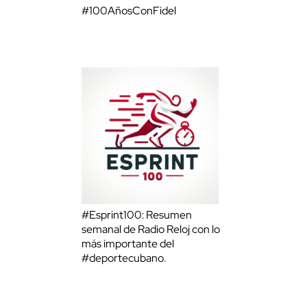
#100AñosConFidel
#Esprint100: Resumen
semanal de Radio Reloj con lo
más importante del
#deportecubano.