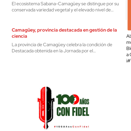
El ecosistema Sabana-Camagüey se distingue por su
conservada variedad vegetal y el elevado nivel de…
Camagüey, provincia destacada en gestión de la
ciencia
Al
mu
La provincia de Camagüey celebra la condición de
Bl
Destacada obtenida en la Jornada por el…
a 
¡