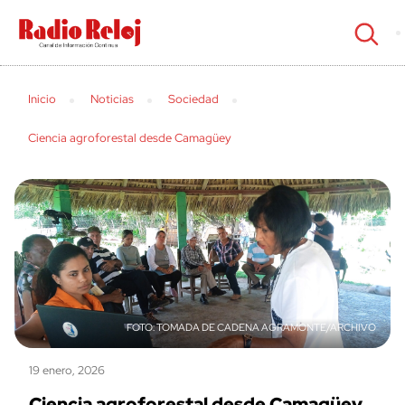
cerrar
Inicio
Noticias
Sociedad
Ciencia agroforestal desde Camagüey
TOMADA DE CADENA AGRAMONTE/ARCHIVO
19 enero, 2026
Ciencia agroforestal desde Camagüey