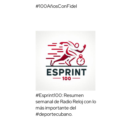
#100AñosConFidel
#Esprint100: Resumen
semanal de Radio Reloj con lo
más importante del
#deportecubano.